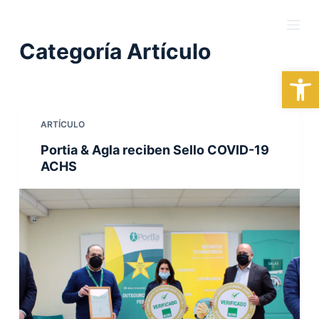
S
a
Categoría
Artículo
l
Abrir barra de herramientas
t
a
r
ARTÍCULO
a
l
Portia & Agla reciben Sello COVID-19
c
ACHS
o
n
t
e
n
i
d
o