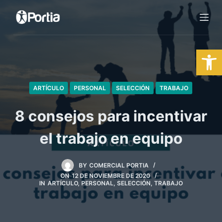
S
a
l
Abrir barra de herramientas
t
a
r
a
ARTÍCULO
PERSONAL
SELECCIÓN
TRABAJO
l
8 consejos para incentivar
c
o
el trabajo en equipo
n
t
e
BY
COMERCIAL PORTIA
ON
12 DE NOVIEMBRE DE 2020
n
IN
ARTÍCULO
,
PERSONAL
,
SELECCIÓN
,
TRABAJO
i
d
o